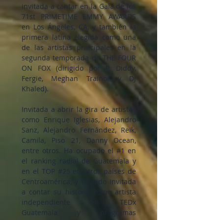
invitada a cantar en la Gala de los
71st PRIMETIME EMMY AWARDS
en Los Ángeles, CA. y también la
primera latina elegida como una
de las artistas principales en la
segunda temporada de THE FOUR
ON FOX (dirigido por P. Diddy,
Fergie, Meghan Trainor y DJ
Khaled).
Invitada a abrir la gira de artistas
como Enrique Iglesias, Alejandro
Sanz, Alejandro Fernández, Reik,
Camila, Piso 21, Danny Ocean,
entre otros. Ha ocupado el #1 en
el ranking radial de Guatemala y
en el TOP #25 en otros países de
Centroamérica, y ha sido invitada
a contar su historia como artista
independiente en TEDx
Guatemala y programas