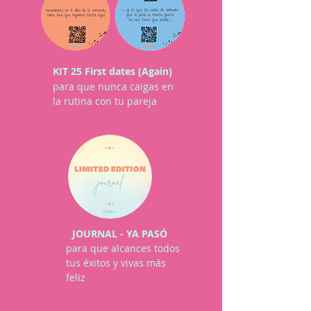
KIT 25 First dates (Again)
para que nunca caigas en
la rutina con tu pareja
JOURNAL - YA PASÓ
para que alcances todos
tus éxitos y vivas más
feliz